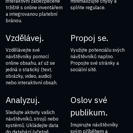
interaktivní zabezpečené
minimalizujte chyby a
tržiště s online inventářem
splňte regulace.
a integrovanou platební
bránou.
Vzdělávej.
Propoj se.
Vzdělávejte své
Využijte potenciálu svých
návštěvníky pomocí
návštěvníků naplno.
online obsahu, ať už se
Propojte své stránky a
jedná o statický (text,
sociální sítě.
obrázky, video, audio)
nebo interaktivní obsah.
Analyzuj.
Oslov své
publikum.
Sledujte aktivity vašich
návštěvníků, strojů nebo
Inspirujte návštěvníky
systémů. Ukládejte data
svým příběhem a
do databází (včetně